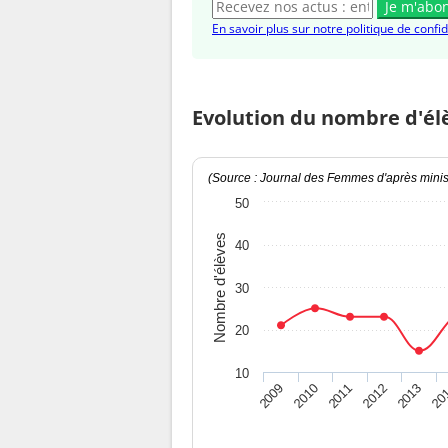
Je m'abo
En savoir plus sur notre politique de confid
Evolution du nombre d'él
(Source : Journal des Femmes d'après minist
50
Nombre d'élèves
40
30
20
10
2009
2010
2011
2012
2013
20