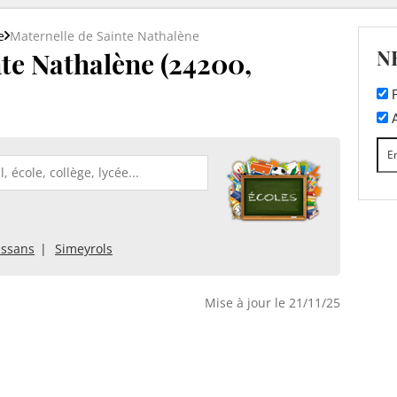
e
Maternelle de Sainte Nathalène
N
te Nathalène (24200,
F
A
issans
Simeyrols
Mise à jour le 21/11/25