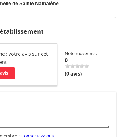
nelle de Sainte Nathalène
 établissement
e : votre avis sur cet
Note moyenne :
0
ent
avis
(
0
avis)
 membre ?
Connectez-vous