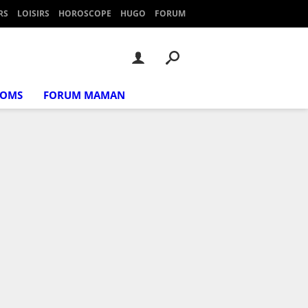
RS
LOISIRS
HOROSCOPE
HUGO
FORUM
NOMS
FORUM MAMAN