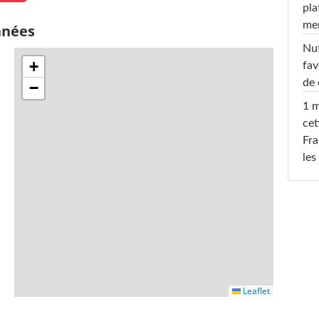
pla
men
nnées
Nut
+
fav
de 
−
1 m
cet
Fra
les
Leaflet