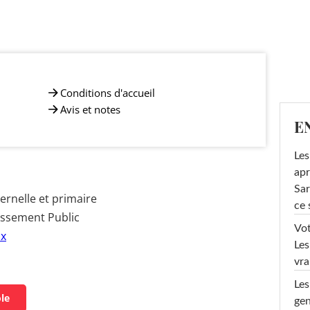
Conditions d'accueil
Avis et notes
E
Les
apr
Sar
rnelle et primaire
ce 
issement Public
Vot
ux
Les
vra
Les
ole
gen