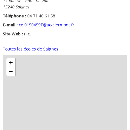
17 Rue De L'hôtel De Ville
15240 Saignes
Téléphone :
04 71 40 61 58
E-mail :
ce.0150459T@ac-clermont.fr
Site Web :
n.c.
Toutes les écoles de Saignes
+
−