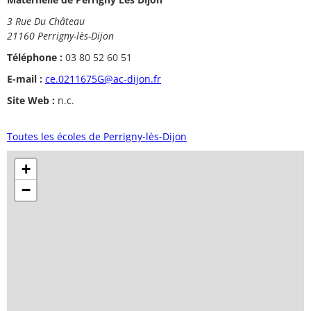
3 Rue Du Château
21160 Perrigny-lès-Dijon
Téléphone :
03 80 52 60 51
E-mail :
ce.0211675G@ac-dijon.fr
Site Web :
n.c.
Toutes les écoles de Perrigny-lès-Dijon
+
−