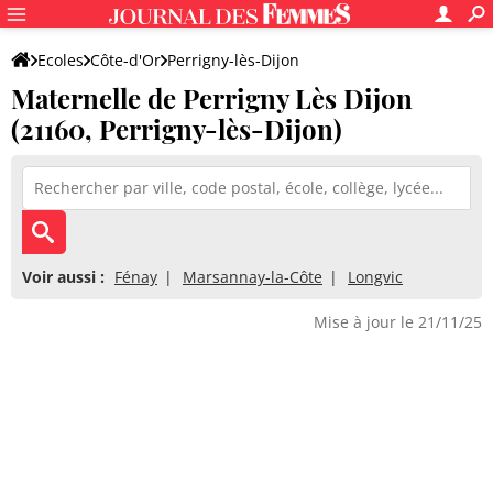
Ecoles
Côte-d'Or
Perrigny-lès-Dijon
Maternelle de Perrigny Lès Dijon
Maternelle de Perrigny Lès Dijon
(21160, Perrigny-lès-Dijon)
Voir aussi :
Fénay
Marsannay-la-Côte
Longvic
Mise à jour le 21/11/25