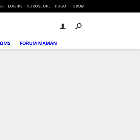
RS
LOISIRS
HOROSCOPE
HUGO
FORUM
NOMS
FORUM MAMAN