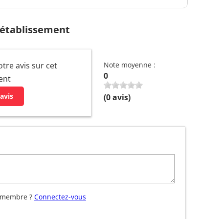
 établissement
otre avis sur cet
Note moyenne :
0
ent
avis
(
0
avis)
 membre ?
Connectez-vous