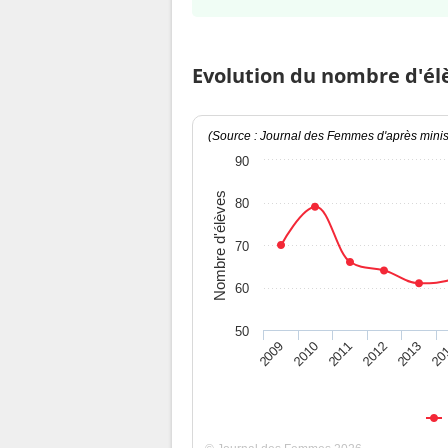
Evolution du nombre d'él
(Source : Journal des Femmes d'après minist
90
Nombre d'élèves
80
70
60
50
2009
2010
2011
2012
2013
20