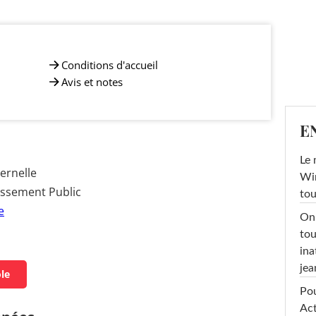
Conditions d'accueil
Avis et notes
E
Le 
ernelle
Win
issement Public
tou
e
On 
tou
ina
jea
ole
Pou
Act