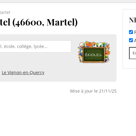
artel
N
el (46600, Martel)
F
A
Le Vignon-en-Quercy
Mise à jour le 21/11/25