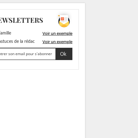
EWSLETTERS
Voir un exemple
amille
Voir un exemple
stuces de la rédac