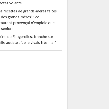
ectes volants
s recettes de grands-mères faites
 des grands-mères" : ce
taurant provençal n'emploie que
 seniors
ène de Fougerolles, franche sur
fille autiste : "Je le vivais très mal"