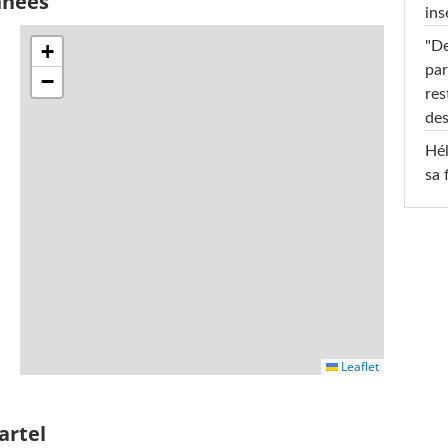
nnées
ins
"De
+
par
−
res
des
Hél
sa 
Leaflet
artel