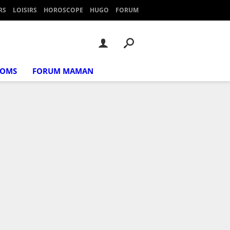
RS
LOISIRS
HOROSCOPE
HUGO
FORUM
NOMS
FORUM MAMAN