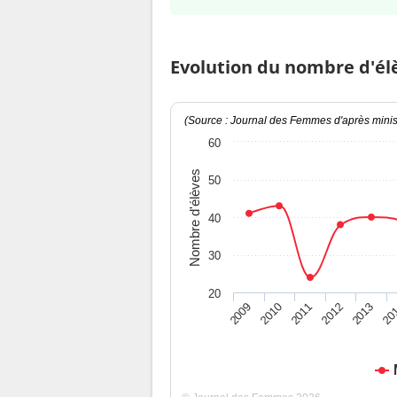
Evolution du nombre d'él
(Source : Journal des Femmes d'après minist
60
Nombre d'élèves
50
40
30
20
2009
2010
2011
2012
2013
20