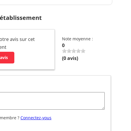
 établissement
otre avis sur cet
Note moyenne :
0
ent
avis
(
0
avis)
 membre ?
Connectez-vous