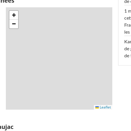
nnées
de 
1 m
+
cet
−
Fra
les
Ka
de 
de 
Leaflet
aujac