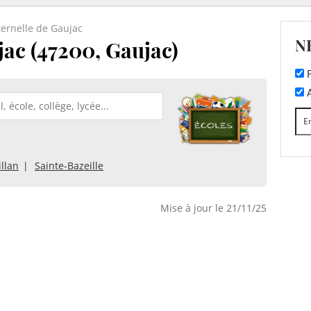
ernelle de Gaujac
N
jac (47200, Gaujac)
F
A
llan
Sainte-Bazeille
Mise à jour le 21/11/25