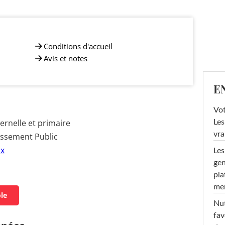
Conditions d'accueil
Avis et notes
E
Vot
rnelle et primaire
Les
vra
issement Public
ux
Les
gen
pla
men
ole
Nut
fav