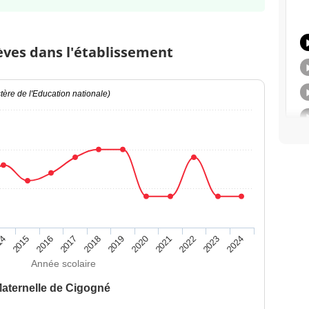
èves dans l'établissement
ère de l'Education nationale)
14
2015
2016
2017
2018
2019
2020
2021
2022
2023
2024
Année scolaire
aternelle de Cigogné