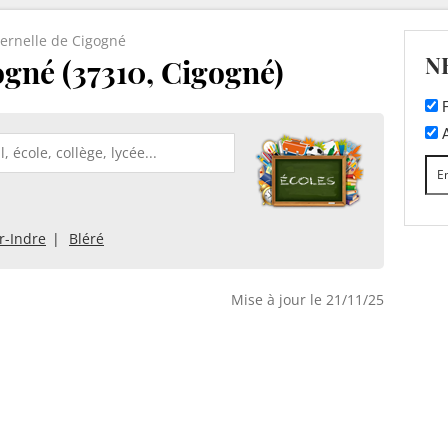
ernelle de Cigogné
N
gné (37310, Cigogné)
F
A
r-Indre
Bléré
Mise à jour le 21/11/25