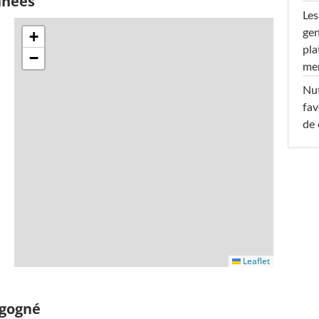
nnées
Les
gen
+
pla
−
men
Nut
fav
de 
Leaflet
igogné