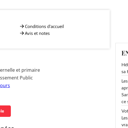
Conditions d'accueil
Avis et notes
E
Hél
rnelle et primaire
sa 
issement Public
Les
Tours
apr
Sar
ce 
ole
Vot
Les
vra