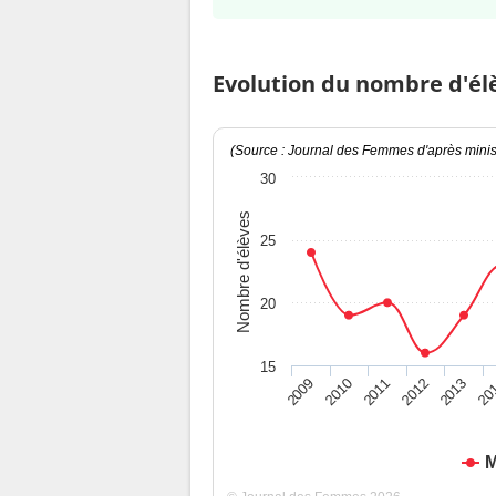
Evolution du nombre d'él
(Source : Journal des Femmes d'après minist
30
Nombre d'élèves
25
20
15
2009
2010
2011
2012
2013
20
M