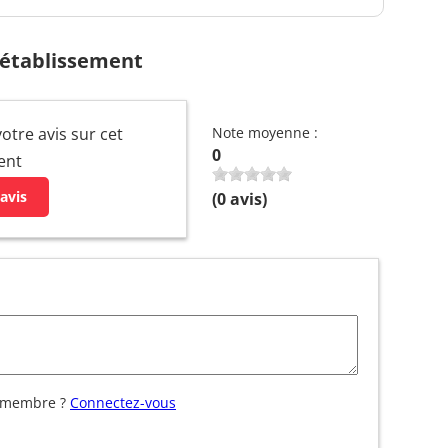
 établissement
otre avis sur cet
Note moyenne :
0
ent
avis
(
0
avis)
 membre ?
Connectez-vous