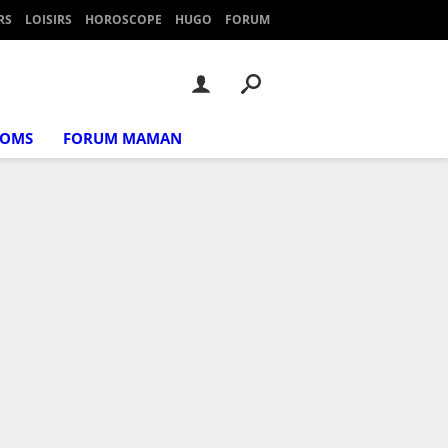
RS
LOISIRS
HOROSCOPE
HUGO
FORUM
NOMS
FORUM MAMAN