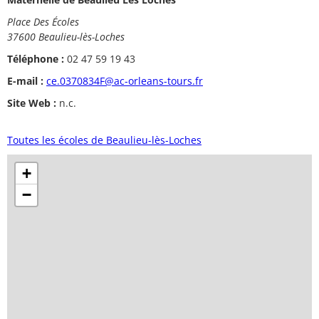
Place Des Écoles
37600 Beaulieu-lès-Loches
Téléphone :
02 47 59 19 43
E-mail :
ce.0370834F@ac-orleans-tours.fr
Site Web :
n.c.
Toutes les écoles de Beaulieu-lès-Loches
+
−