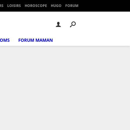
RS
LOISIRS
HOROSCOPE
HUGO
FORUM
NOMS
FORUM MAMAN