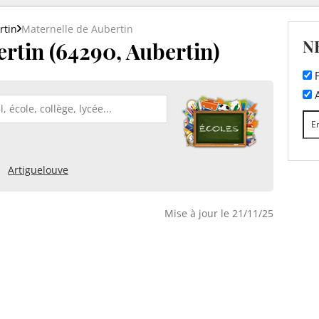
rtin
Maternelle de Aubertin
N
rtin (64290, Aubertin)
F
A
Artiguelouve
Mise à jour le 21/11/25