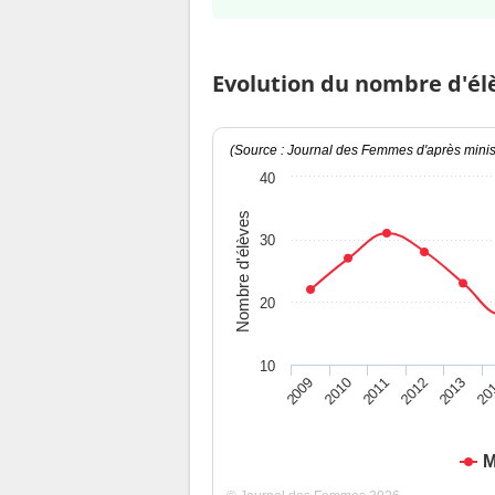
Evolution du nombre d'él
(Source : Journal des Femmes d'après minist
40
Nombre d'élèves
30
20
10
2009
2010
2011
2012
2013
20
M