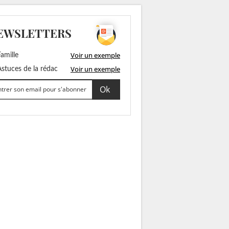
EWSLETTERS
Voir un exemple
amille
Voir un exemple
stuces de la rédac