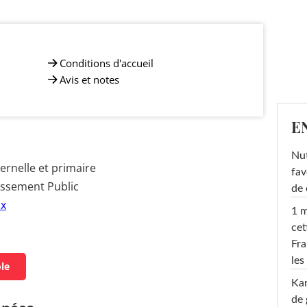
Conditions d'accueil
Avis et notes
E
Nut
rnelle et primaire
fav
issement Public
de 
ux
1 m
cet
Fra
les
ole
Ka
de 