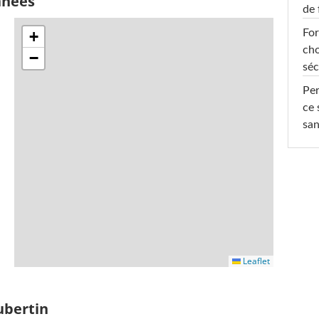
nnées
de 
For
+
cho
−
séc
Per
ce 
san
Leaflet
ubertin