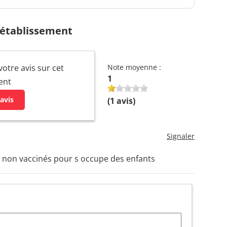
 établissement
votre avis sur cet
Note moyenne :
1
ent
avis
(
1
avis)
Signaler
 non vaccinés pour s occupe des enfants