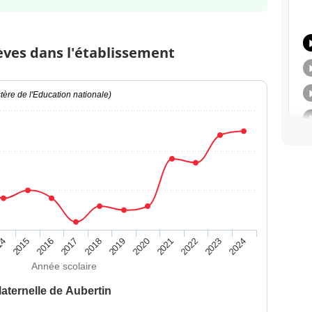
èves dans l'établissement
ère de l'Education nationale)
14
2015
2016
2017
2018
2019
2020
2021
2022
2023
2024
Année scolaire
aternelle de Aubertin