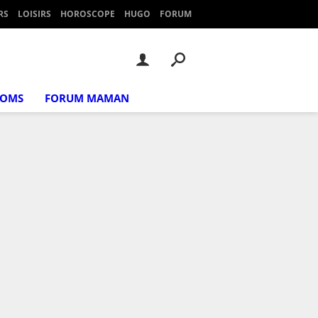
RS
LOISIRS
HOROSCOPE
HUGO
FORUM
NOMS
FORUM MAMAN