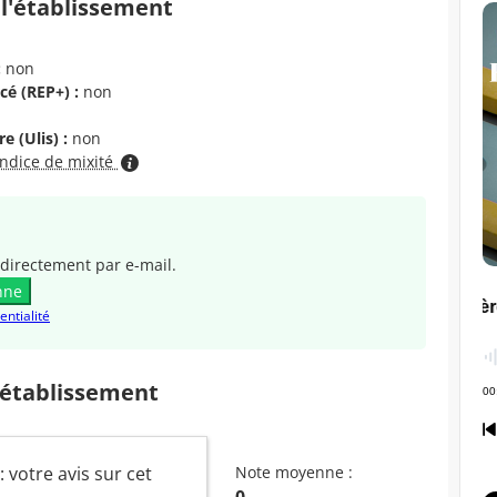
 l'établissement
:
non
cé (REP+) :
non
e (Ulis) :
non
indice de mixité
directement par e-mail.
nne
entialité
 établissement
: votre avis sur cet
Note moyenne :
0