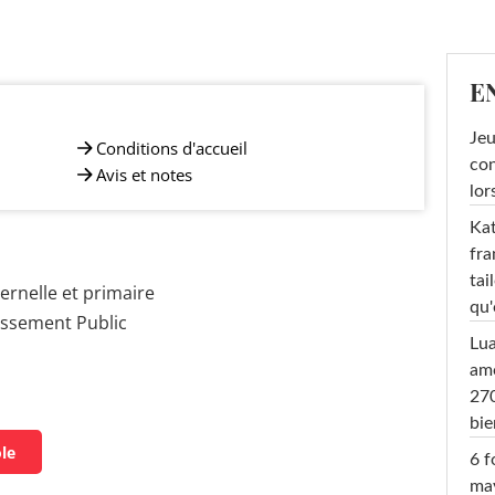
E
Jeu
Conditions d'accueil
con
Avis et notes
lor
Kat
fra
tai
rnelle et primaire
qu'
issement Public
Lu
amo
270
bi
ole
6 f
ma