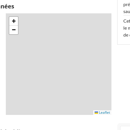
pré
nnées
sa
+
Cet
le 
−
de 
Leaflet