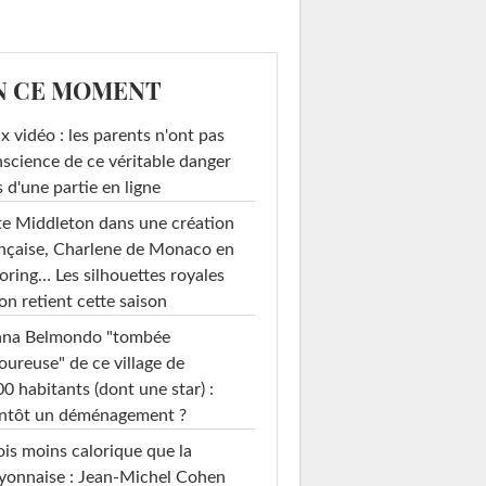
N CE MOMENT
x vidéo : les parents n'ont pas
science de ce véritable danger
s d'une partie en ligne
e Middleton dans une création
nçaise, Charlene de Monaco en
loring… Les silhouettes royales
on retient cette saison
ana Belmondo "tombée
ureuse" de ce village de
0 habitants (dont une star) :
entôt un déménagement ?
ois moins calorique que la
yonnaise : Jean-Michel Cohen