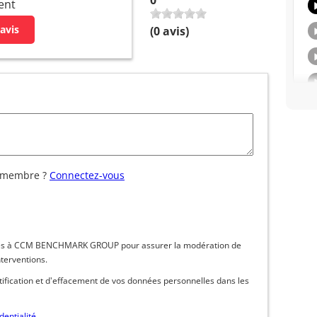
ent
avis
(
0
avis)
 membre ?
Connectez-vous
inées à CCM BENCHMARK GROUP pour assurer la modération de
nterventions.
ctification et d'effacement de vos données personnelles dans les
dentialité
.