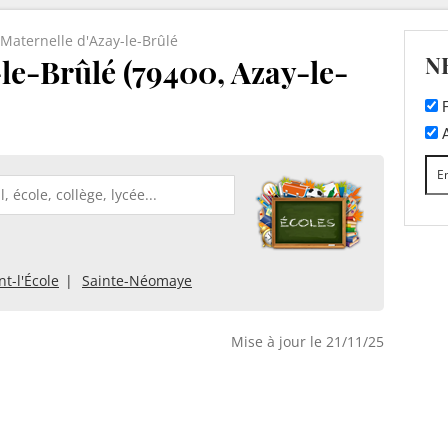
Maternelle d'Azay-le-Brûlé
N
le-Brûlé (79400, Azay-le-
F
A
t-l'École
Sainte-Néomaye
Mise à jour le 21/11/25