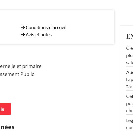
Conditions d'accueil
Avis et notes
E
C'e
plu
sal
rnelle et primaire
Au
issement Public
l'a
"Je
Cet
pou
ole
che
Lég
nnées
cou