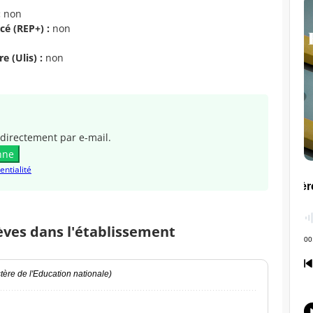
:
non
cé (REP+) :
non
e (Ulis) :
non
directement par e-mail.
nne
entialité
èves dans l'établissement
ère de l'Education nationale)