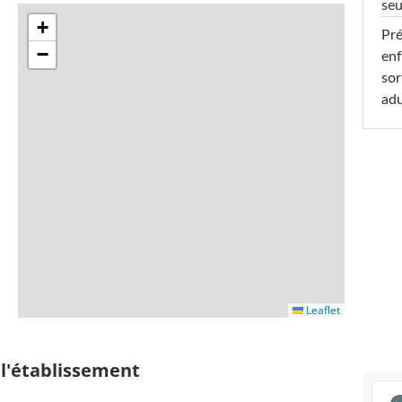
seu
+
Pré
−
enf
sor
adu
Leaflet
 l'établissement