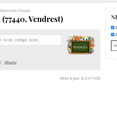
aternelle Chaton
N
 (77440, Vendrest)
F
A
Dhuisy
Mise à jour le 21/11/25