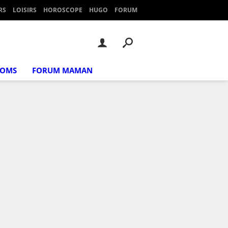
RS
LOISIRS
HOROSCOPE
HUGO
FORUM
NOMS
FORUM MAMAN