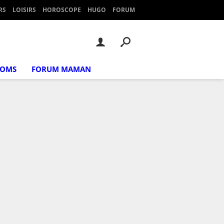
RS
LOISIRS
HOROSCOPE
HUGO
FORUM
NOMS
FORUM MAMAN