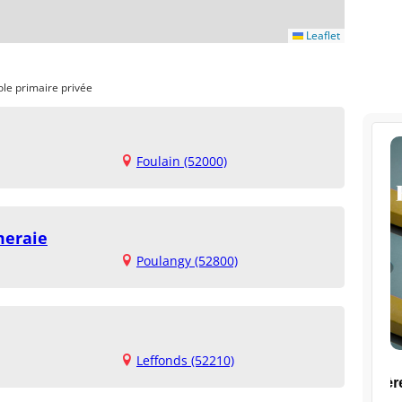
Leaflet
ole primaire privée
Foulain (52000)
meraie
Poulangy (52800)
Leffonds (52210)