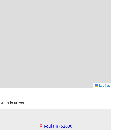
Leaflet
ternelle privée
Foulain (52000)