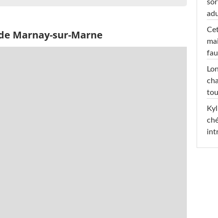
sor
adu
Cet
 de Marnay-sur-Marne
mai
fau
Lon
cha
tou
Kyl
ché
int