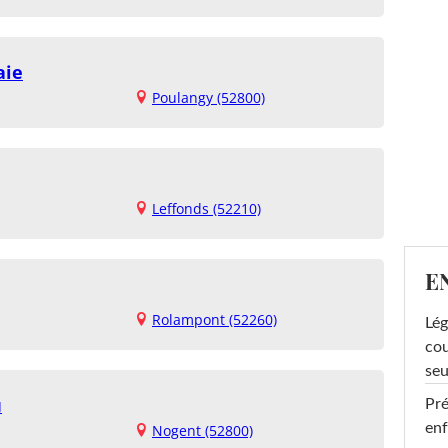
aie
Poulangy (52800)
Leffonds (52210)
E
Rolampont (52260)
Lég
cou
seu
u
Pré
enf
Nogent (52800)