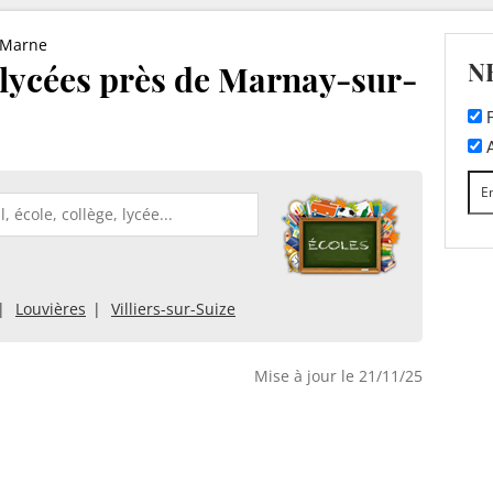
-Marne
N
t lycées près de Marnay-sur-
F
A
Louvières
Villiers-sur-Suize
Mise à jour le 21/11/25