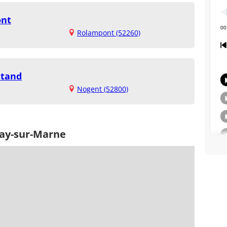
ont
Rolampont (52260)
stand
Nogent (52800)
nay-sur-Marne