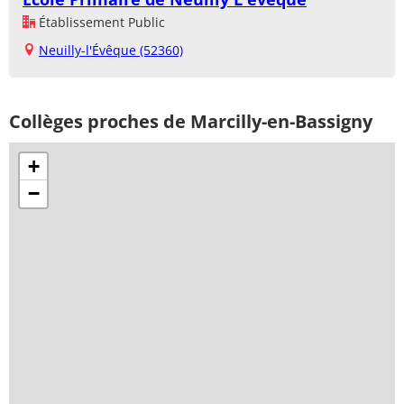
Établissement Public
Neuilly-l'Évêque (52360)
Collèges proches de Marcilly-en-Bassigny
+
−