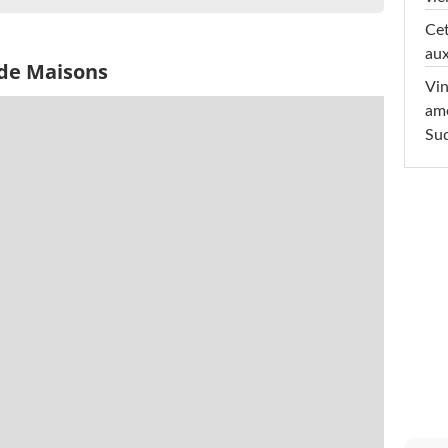
Cet
aux
 de Maisons
Vin
am
Sud