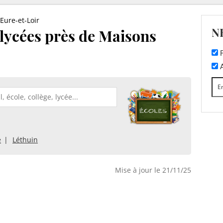
Eure-et-Loir
N
t lycées près de Maisons
F
A
e
Léthuin
Mise à jour le 21/11/25