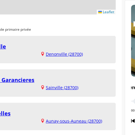
Leaflet
ole primaire privée
lle
Denonville (28700)
e Garancieres
Sainville (28700)
lles
Aunay-sous-Auneau (28700)