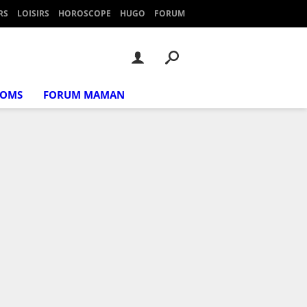
RS
LOISIRS
HOROSCOPE
HUGO
FORUM
NOMS
FORUM MAMAN