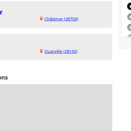
y
Châtenay (28700)
Ouarville (28150)
ons