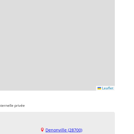
Leaflet
ternelle privée
Denonville (28700)