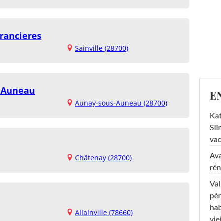
arancieres
Sainville (28700)
s Auneau
E
Aunay-sous-Auneau (28700)
Kat
Sli
va
Ava
Châtenay (28700)
rén
Val
pèr
hab
Allainville (78660)
viei