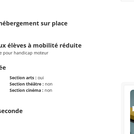
d'hébergement sur place
ux élèves à mobilité réduite
tale pour handicap moteur
cée
Section arts :
oui
Section théâtre :
non
Section cinéma :
non
 seconde