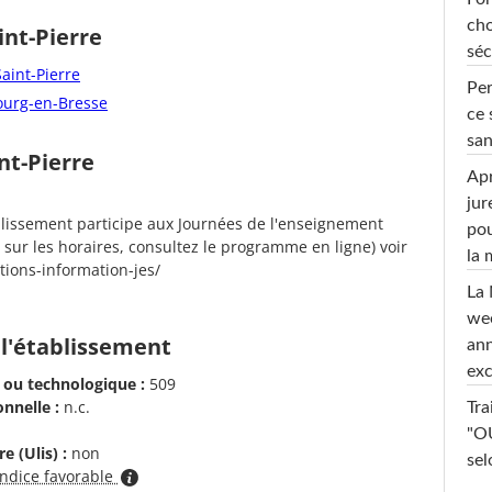
cho
int-Pierre
séc
aint-Pierre
Per
Bourg-en-Bresse
ce 
san
nt-Pierre
Apr
jur
blissement participe aux Journées de l'enseignement
pou
 sur les horaires, consultez le programme en ligne) voir
la
ctions-information-jes/
La 
wee
 l'établissement
ann
exc
 ou technologique :
509
nnelle :
n.c.
Tra
"OU
e (Ulis) :
non
sel
indice favorable