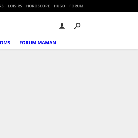
RS
LOISIRS
HOROSCOPE
HUGO
FORUM
NOMS
FORUM MAMAN