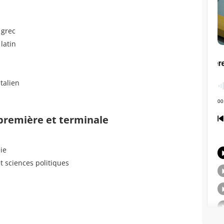
 grec
 latin
talien
 première et terminale
ie
t sciences politiques