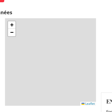
nnées
+
−
E
Leaflet
For