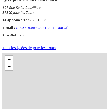
107 Rue De La Douzillère
37300 Joué-lès-Tours
Téléphone :
02 47 78 15 50
E-mail :
ce.0371535t@ac-orleans-tours.fr
Site Web :
n.c.
Tous les lycées de Joué-lès-Tours
+
−