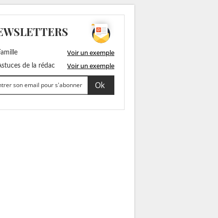
EWSLETTERS
Voir un exemple
amille
Voir un exemple
stuces de la rédac