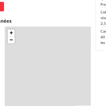
Fr
Cet
vis
nnées
2,5
Cac
+
60 
−
les