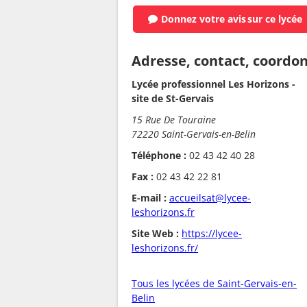
Donnez votre avis
sur ce lycée
Adresse, contact, coordo
Lycée professionnel Les Horizons -
site de St-Gervais
15 Rue De Touraine
72220 Saint-Gervais-en-Belin
Téléphone :
02 43 42 40 28
Fax :
02 43 42 22 81
E-mail :
accueilsat@lycee-
leshorizons.fr
Site Web :
https://lycee-
leshorizons.fr/
Tous les lycées de Saint-Gervais-en-
Belin