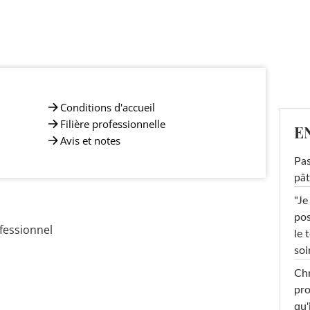
Conditions d'accueil
Filière professionnelle
E
Avis et notes
Pas
pât
"Je
pos
fessionnel
le 
soi
Chr
pro
qu'