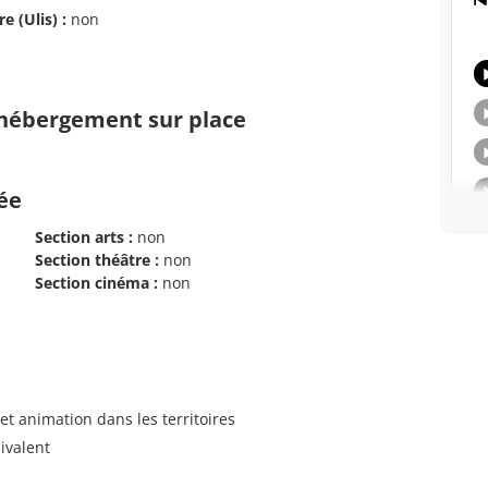
e (Ulis) :
non
d'hébergement sur place
cée
Section arts :
non
Section théâtre :
non
Section cinéma :
non
t animation dans les territoires
ivalent