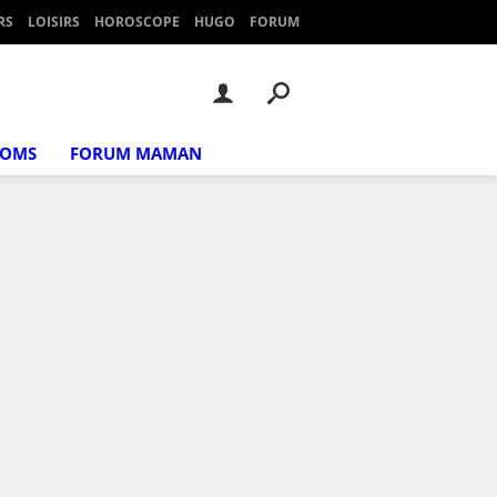
RS
LOISIRS
HOROSCOPE
HUGO
FORUM
NOMS
FORUM MAMAN