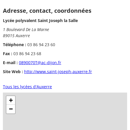
Adresse, contact, coordonnées
Lycée polyvalent Saint Joseph la Salle
1 Boulevard De La Marne
89015 Auxerre
Téléphone :
03 86 94 23 60
Fax :
03 86 94 23 68
E-mail :
0890070T@ac-dijon.fr
Site Web :
http://www.saint-joseph-auxerre.fr
Tous les lycées d'Auxerre
+
−