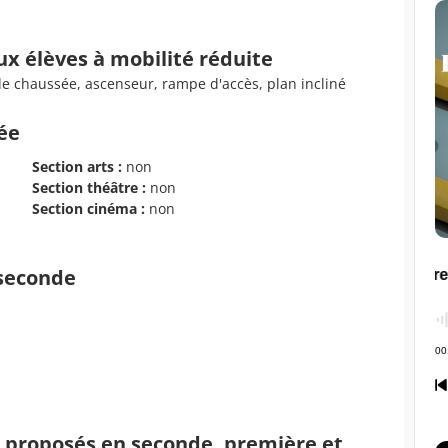
ux élèves à mobilité réduite
de chaussée, ascenseur, rampe d'accès, plan incliné
cée
Section arts :
non
Section théâtre :
non
Section cinéma :
non
 seconde
s proposés en seconde, première et