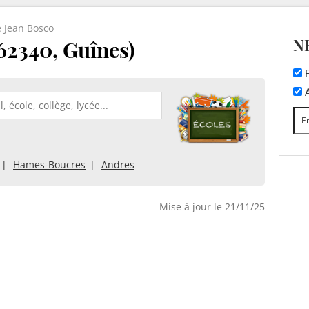
e Jean Bosco
N
62340, Guînes)
F
A
Hames-Boucres
Andres
Mise à jour le 21/11/25