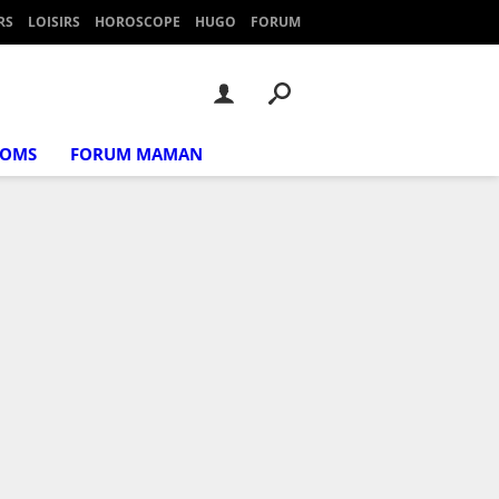
RS
LOISIRS
HOROSCOPE
HUGO
FORUM
NOMS
FORUM MAMAN