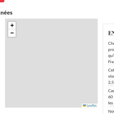
nnées
+
E
−
Chr
pro
qu'
Fr
Cet
vis
2,5
Cac
60 
les
Leaflet
Nou