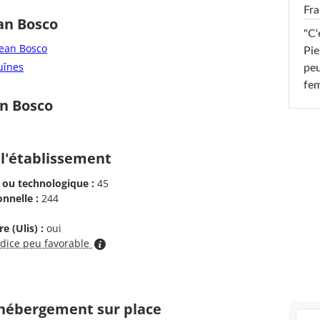
Fra
an Bosco
"C'
Jean Bosco
Pie
uînes
peu
fe
an Bosco
 l'établissement
 ou technologique :
45
nnelle :
244
e (Ulis) :
oui
ndice peu favorable
d'hébergement sur place