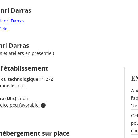
nri Darras
Henri Darras
évin
nri Darras
 et ateliers en présentiel)
 l'établissement
E
 ou technologique :
1 272
nnelle :
n.c.
Au
e (Ulis) :
non
l'a
ndice peu favorable
"Je
Cet
pou
che
d'hébergement sur place