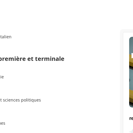
talien
 première et terminale
ie
t sciences politiques
ues