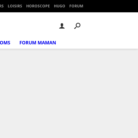
RS
LOISIRS
HOROSCOPE
HUGO
FORUM
NOMS
FORUM MAMAN