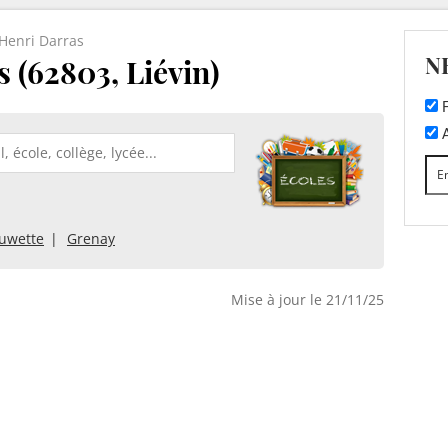
Henri Darras
N
 (62803, Liévin)
F
A
auwette
Grenay
Mise à jour le 21/11/25