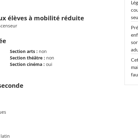
Lég
cou
ux élèves à mobilité réduite
seu
ascenseur
Pré
enf
cée
sor
adu
Section arts :
non
Section théâtre :
non
Cet
Section cinéma :
oui
mai
fau
 seconde
ues
 latin