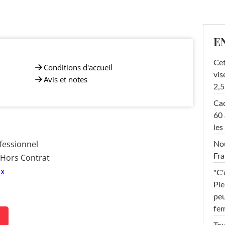
E
Cet
Conditions d'accueil
vis
Avis et notes
2,5
Cac
60 
les
fessionnel
Nou
Fra
 Hors Contrat
ux
"C'
Pie
peu
fe