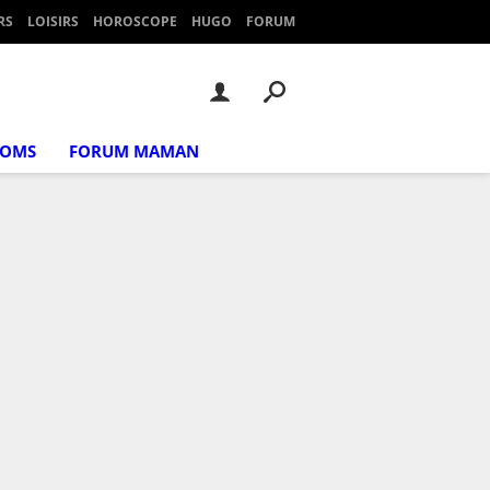
RS
LOISIRS
HOROSCOPE
HUGO
FORUM
NOMS
FORUM MAMAN