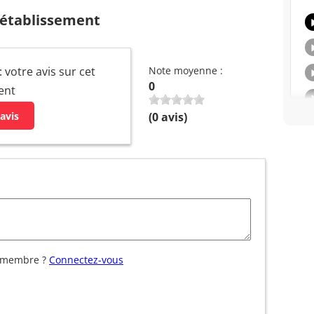
 établissement
: votre avis sur cet
Note moyenne :
0
ent
avis
(
0
avis)
 membre ?
Connectez-vous