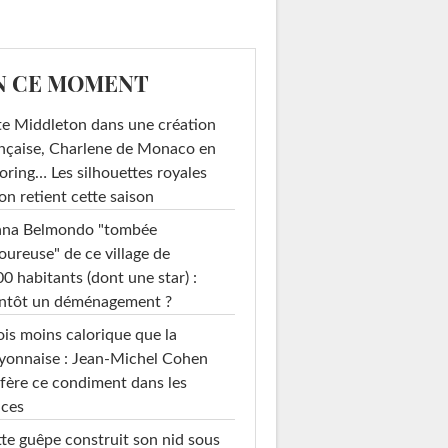
N CE MOMENT
e Middleton dans une création
nçaise, Charlene de Monaco en
loring… Les silhouettes royales
on retient cette saison
ana Belmondo "tombée
ureuse" de ce village de
0 habitants (dont une star) :
entôt un déménagement ?
ois moins calorique que la
yonnaise : Jean-Michel Cohen
fère ce condiment dans les
uces
te guêpe construit son nid sous