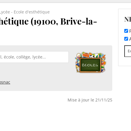
Lycée - Ecole d'esthétique
N
hétique (19100, Brive-la-
F
A
osnac
Mise à jour le 21/11/25