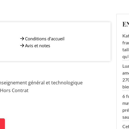
E
Kat
Conditions d'accueil
fra
Avis et notes
tai
qu'
Lu
amo
270
nseignement général et technologique
bi
 Hors Contrat
6 f
ma
pré
sa
Cet