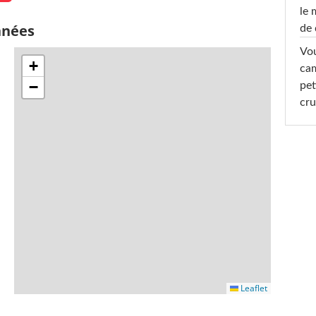
le 
nnées
de 
Vou
+
cam
−
pet
cru
Leaflet