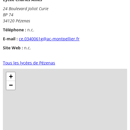
24 Boulevard Joliot Curie
BP 74
34120 Pézenas
Téléphone :
n.c.
E-mail :
ce.0340061g@ac-montpellier.fr
Site Web :
n.c.
Tous les lycées de Pézenas
+
−