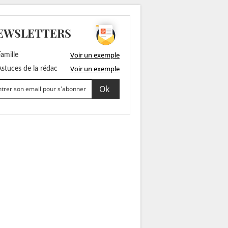
EWSLETTERS
Voir un exemple
amille
Voir un exemple
stuces de la rédac