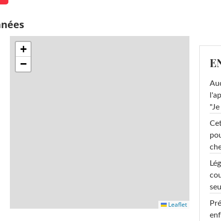
nnées
+
E
−
Au
l'a
"Je
Cet
pou
che
Lég
cou
seu
Pré
Leaflet
enf