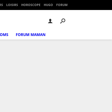
RS
LOISIRS
HOROSCOPE
HUGO
FORUM
NOMS
FORUM MAMAN