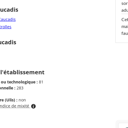
sor
aucadis
adu
Caucadis
Cet
trolles
mai
fau
ucadis
 l'établissement
 ou technologique :
81
nnelle :
283
e (Ulis) :
non
indice de mixité