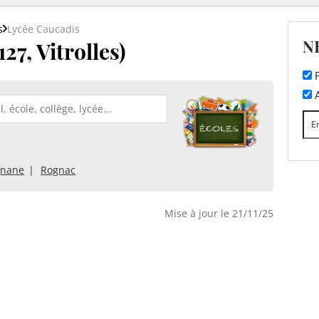
s
Lycée Caucadis
N
27, Vitrolles)
F
A
gnane
Rognac
Mise à jour le 21/11/25