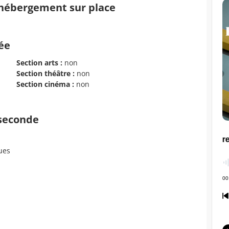
d'hébergement sur place
cée
Section arts :
non
Section théâtre :
non
Section cinéma :
non
 seconde
ues