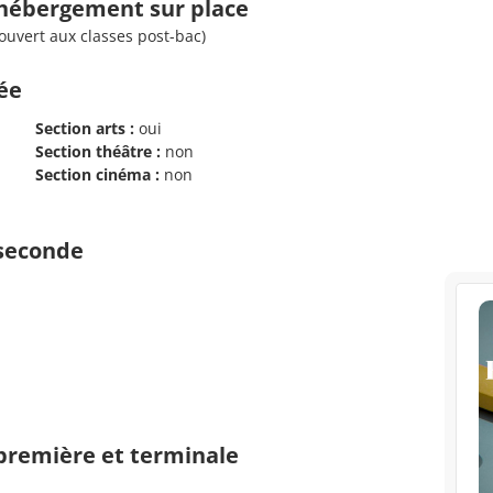
d'hébergement sur place
ouvert aux classes post-bac)
cée
Section arts :
oui
Section théâtre :
non
Section cinéma :
non
 seconde
 première et terminale