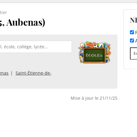
tier
N
5, Aubenas)
F
A
enas
Saint-Étienne-de-
Mise à jour le 21/11/25