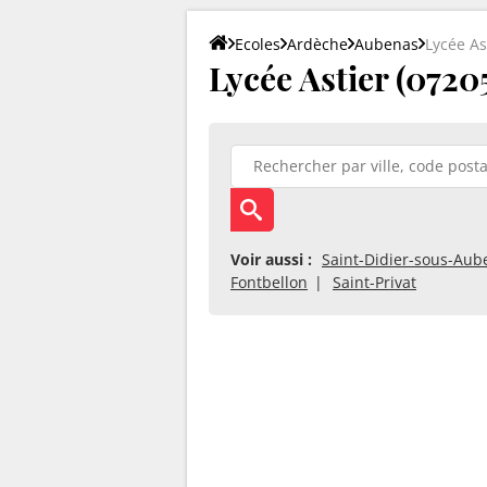
Ecoles
Ardèche
Aubenas
Lycée As
Lycée Astier (0720
Voir aussi :
Saint-Didier-sous-Aub
Fontbellon
Saint-Privat