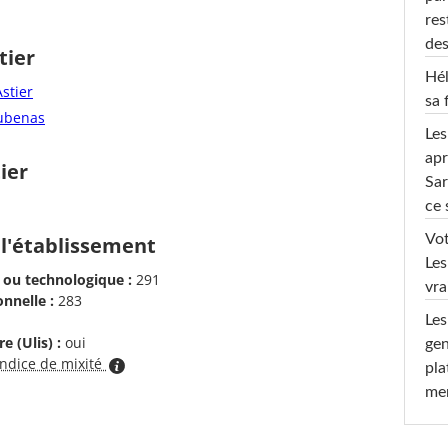
res
des
tier
Hél
stier
sa 
Aubenas
Les
apr
ier
Sar
ce 
Vot
 l'établissement
Les
 ou technologique :
291
vra
nnelle :
283
Les
e (Ulis) :
oui
gen
indice de mixité
pla
men