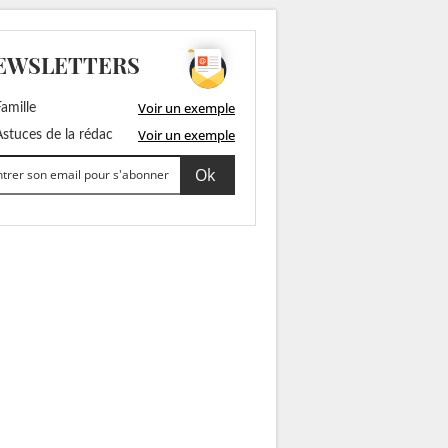
EWSLETTERS
Voir un exemple
amille
Voir un exemple
stuces de la rédac