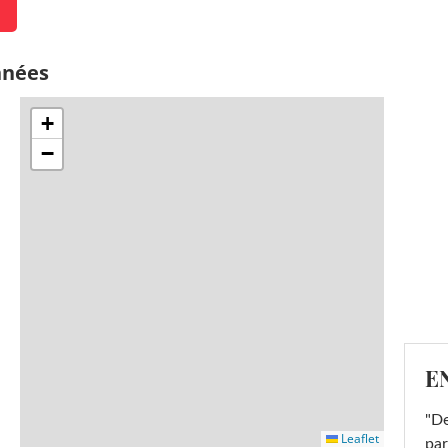
nnées
+
−
E
"De
Leaflet
par