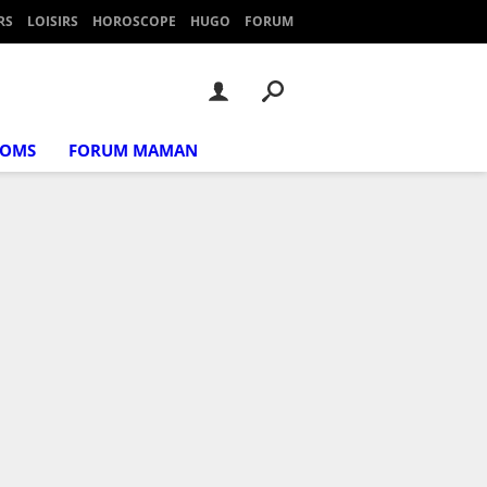
RS
LOISIRS
HOROSCOPE
HUGO
FORUM
NOMS
FORUM MAMAN