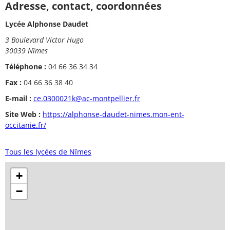
Adresse, contact, coordonnées
Lycée Alphonse Daudet
3 Boulevard Victor Hugo
30039 Nîmes
Téléphone :
04 66 36 34 34
Fax :
04 66 36 38 40
E-mail :
ce.0300021k@ac-montpellier.fr
Site Web :
https://alphonse-daudet-nimes.mon-ent-
occitanie.fr/
Tous les lycées de Nîmes
+
−