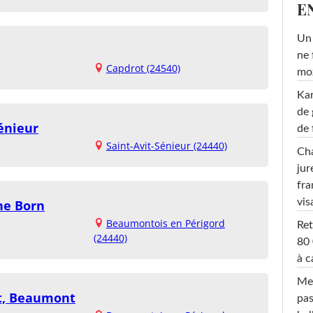
E
Un 
ne 
Capdrot (24540)
moz
Ka
de 
énieur
de 
Saint-Avit-Sénieur (24440)
Cha
jur
fra
vis
ne Born
Beaumontois en Périgord
Ret
(24440)
80 
à c
Mel
rt, Beaumont
pas