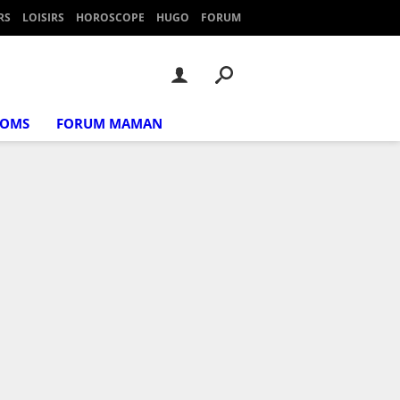
RS
LOISIRS
HOROSCOPE
HUGO
FORUM
NOMS
FORUM MAMAN