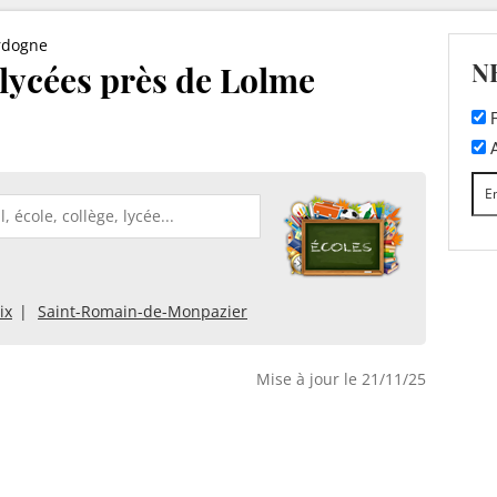
rdogne
N
t lycées près de Lolme
F
A
ix
Saint-Romain-de-Monpazier
Mise à jour le 21/11/25