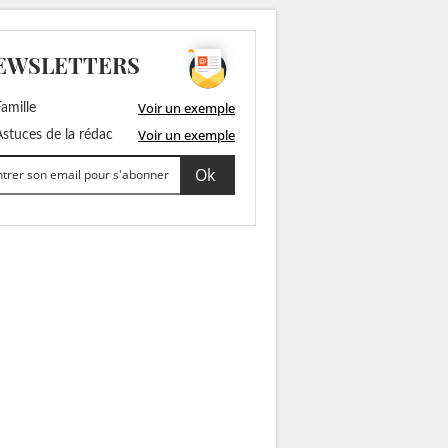
EWSLETTERS
Voir un exemple
amille
Voir un exemple
stuces de la rédac