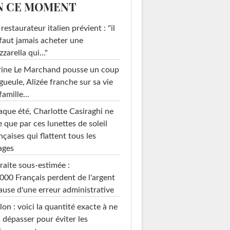
N CE MOMENT
restaurateur italien prévient : "il
faut jamais acheter une
zarella qui..."
rine Le Marchand pousse un coup
gueule, Alizée franche sur sa vie
famille...
que été, Charlotte Casiraghi ne
e que par ces lunettes de soleil
nçaises qui flattent tous les
ages
raite sous-estimée :
000 Français perdent de l'argent
ause d'une erreur administrative
on : voici la quantité exacte à ne
 dépasser pour éviter les