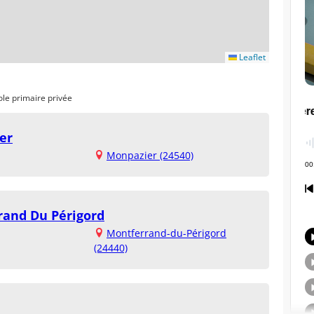
Leaflet
ole primaire privée
er
Monpazier (24540)
rand Du Périgord
Montferrand-du-Périgord
(24440)