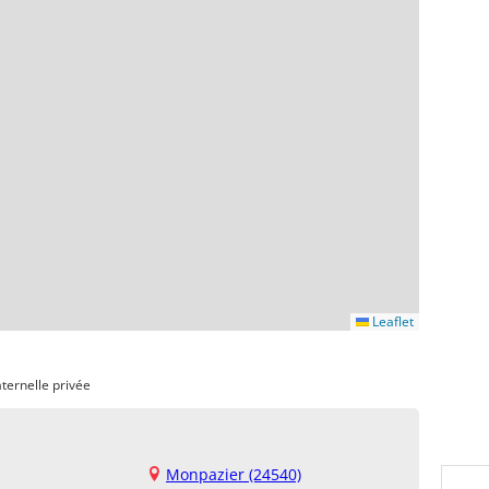
Leaflet
ternelle privée
Monpazier (24540)