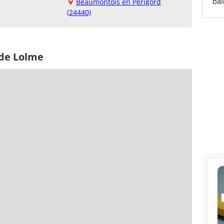
Beaumontois en Périgord
ba
(24440)
 de Lolme