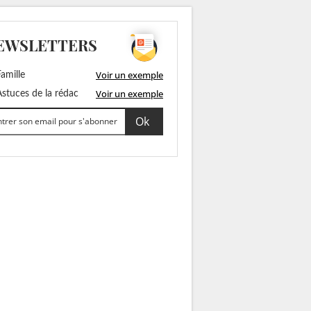
EWSLETTERS
Voir un exemple
amille
Voir un exemple
stuces de la rédac