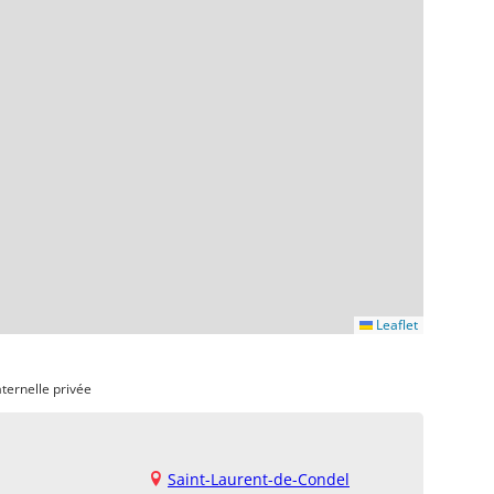
Leaflet
ternelle privée
Saint-Laurent-de-Condel