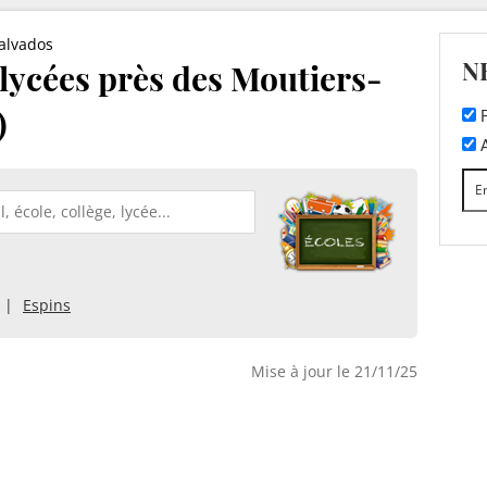
alvados
N
t lycées près des Moutiers-
)
F
A
Espins
Mise à jour le 21/11/25