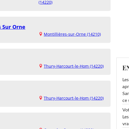
(14220)
s Sur Orne
Montillières-sur-Orne (14210)
E
Thury-Harcourt-le-Hom (14220)
Les
apr
Sar
Thury-Harcourt-le-Hom (14220)
ce 
Vot
Les
vra