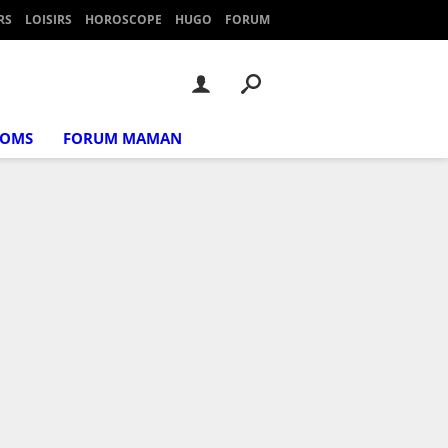
RS
LOISIRS
HOROSCOPE
HUGO
FORUM
NOMS
FORUM MAMAN