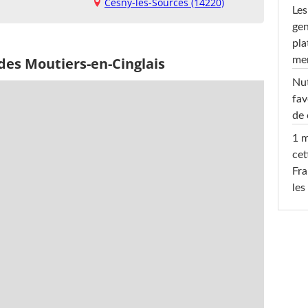
Cesny-les-Sources (14220)
Les
gen
pla
men
des Moutiers-en-Cinglais
Nut
fav
de 
1 m
cet
Fra
les