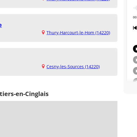
e
Thury-Harcourt-le-Hom (14220)
Cesny-les-Sources (14220)
iers-en-Cinglais