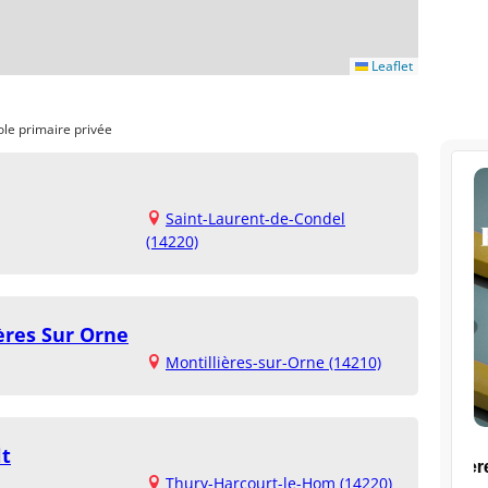
Leaflet
ole primaire privée
Saint-Laurent-de-Condel
(14220)
ères Sur Orne
Montillières-sur-Orne (14210)
lt
Thury-Harcourt-le-Hom (14220)