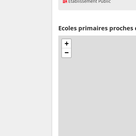
Établissement Public
Ecoles primaires proches 
+
−