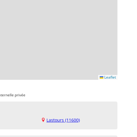
Leaflet
ternelle privée
Lastours (11600)