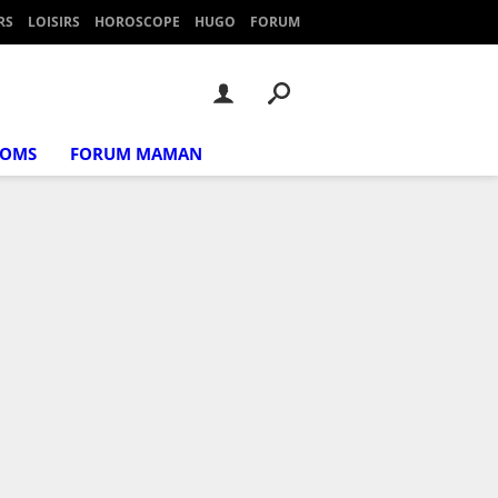
RS
LOISIRS
HOROSCOPE
HUGO
FORUM
NOMS
FORUM MAMAN