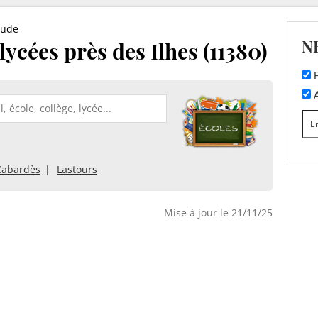
ude
N
 lycées près des Ilhes (11380)
F
A
Cabardès
Lastours
Mise à jour le 21/11/25