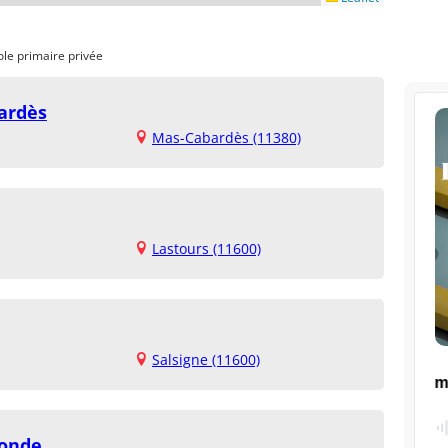
ole primaire privée
ardès
Mas-Cabardès (11380)
Lastours (11600)
Salsigne (11600)
ronde