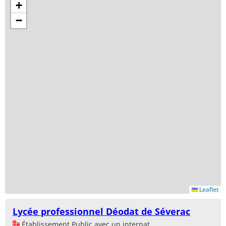
+
−
Leaflet
Lycée professionnel Déodat de Séverac
Établissement Public avec un internat