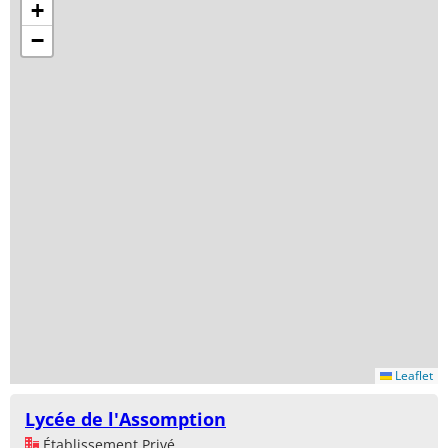
+
−
Leaflet
Lycée de l'Assomption
Établissement Privé