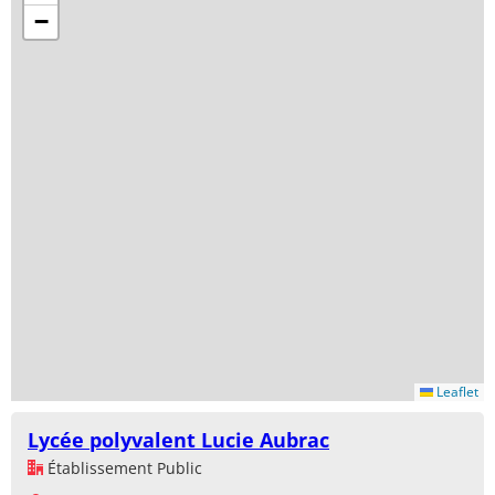
−
Leaflet
Lycée polyvalent Lucie Aubrac
Établissement Public