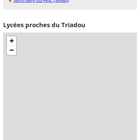
Saint-Gély-du-Fesc (34980)
Lycées proches du Triadou
+
−