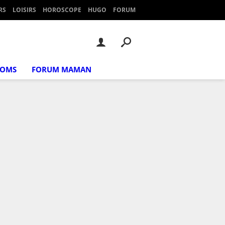
RS
LOISIRS
HOROSCOPE
HUGO
FORUM
NOMS
FORUM MAMAN