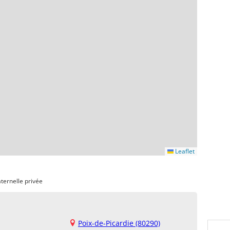
Leaflet
ternelle privée
Poix-de-Picardie (80290)