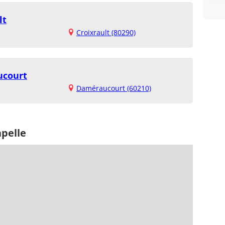
lt
Croixrault (80290)
ucourt
Daméraucourt (60210)
apelle