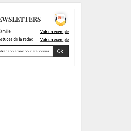
EWSLETTERS
Voir un exemple
amille
Voir un exemple
stuces de la rédac