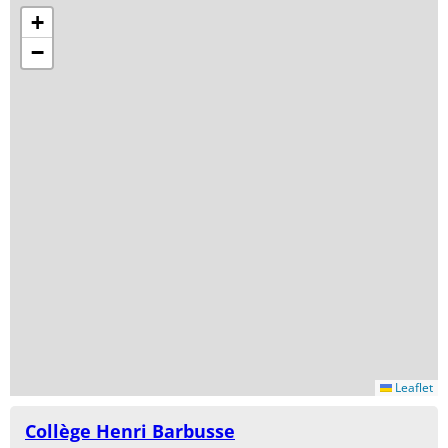
+
−
Leaflet
Collège Henri Barbusse