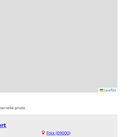
Leaflet
ternelle privée
ert
Foix (09000)