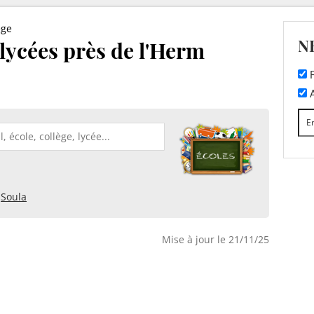
ège
N
 lycées près de l'Herm
F
A
Soula
Mise à jour le 21/11/25