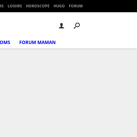
RS
LOISIRS
HOROSCOPE
HUGO
FORUM
NOMS
FORUM MAMAN