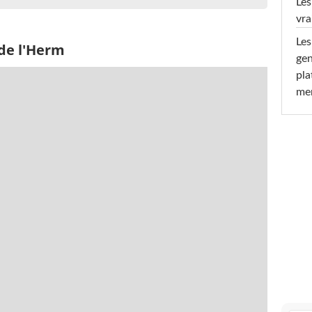
Les
vra
Les
 de l'Herm
gen
pla
men