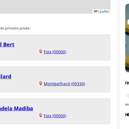
Leaflet
ole primaire privée
l Bert
Foix (09000)
llard
Montgailhard (09330)
ndela Madiba
Foix (09000)