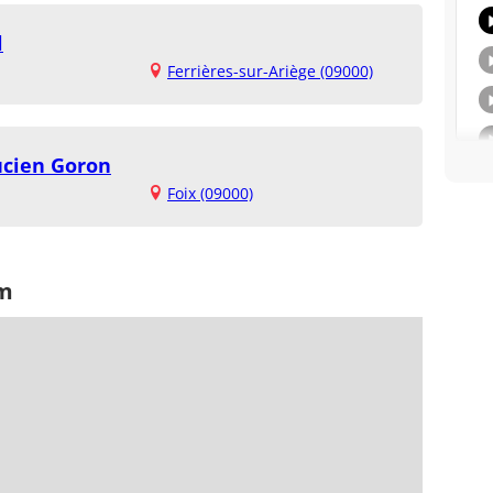
l
Ferrières-sur-Ariège (09000)
ucien Goron
Foix (09000)
rm