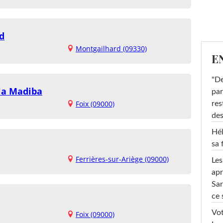
d
Montgailhard (09330)
E
"De
la Madiba
par
Foix (09000)
res
des
Hél
sa 
Ferrières-sur-Ariège (09000)
Les
apr
Sar
ce 
Vot
Foix (09000)