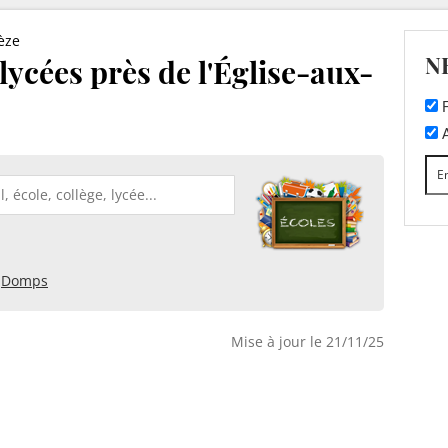
èze
N
 lycées près de l'Église-aux-
F
A
Domps
Mise à jour le 21/11/25