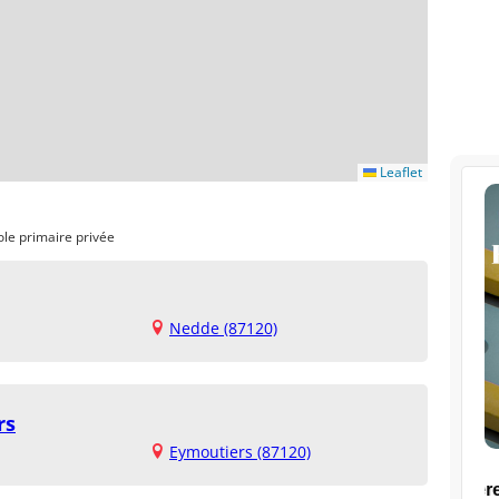
Leaflet
ole primaire privée
Nedde (87120)
rs
Eymoutiers (87120)