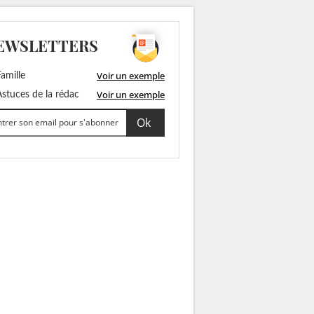
EWSLETTERS
Voir un exemple
amille
Voir un exemple
stuces de la rédac