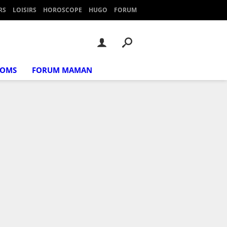
RS
LOISIRS
HOROSCOPE
HUGO
FORUM
NOMS
FORUM MAMAN