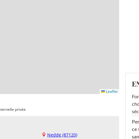
E
Leaflet
For
cho
ternelle privée
séc
Per
ce 
Nedde (87120)
san