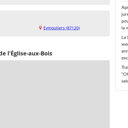
Apr
jur
pou
Eymoutiers (87120)
la
La 
wee
ann
e l'Église-aux-Bois
exc
Tra
"OU
sel