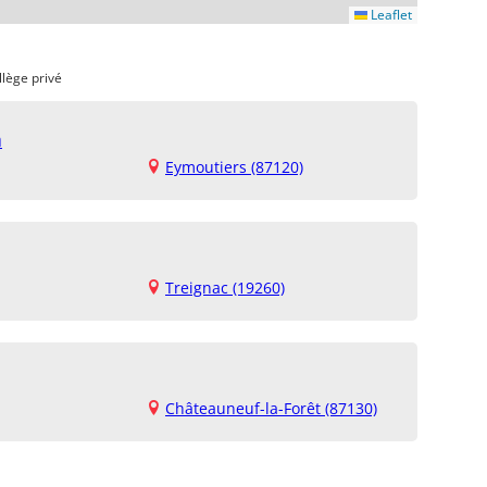
Leaflet
llège privé
n
Eymoutiers (87120)
Treignac (19260)
Châteauneuf-la-Forêt (87130)