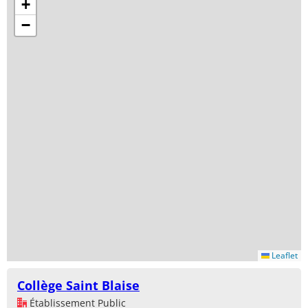
+
−
Leaflet
Collège Saint Blaise
Établissement Public