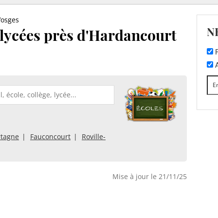
Vosges
N
t lycées près d'Hardancourt
F
A
rtagne
Fauconcourt
Roville-
Mise à jour le 21/11/25