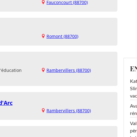
Fauconcourt (88700)
Romont (88700)
E
d'éducation
Rambervillers (88700)
Kat
Sli
va
d'Arc
Ava
Rambervillers (88700)
rén
Val
pèr