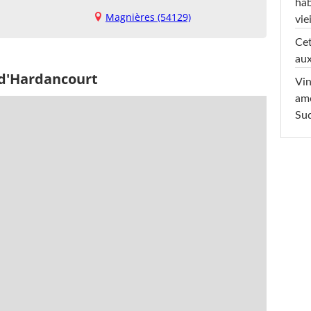
hab
Magnières (54129)
viei
Cet
aux
 d'Hardancourt
Vin
am
Sud