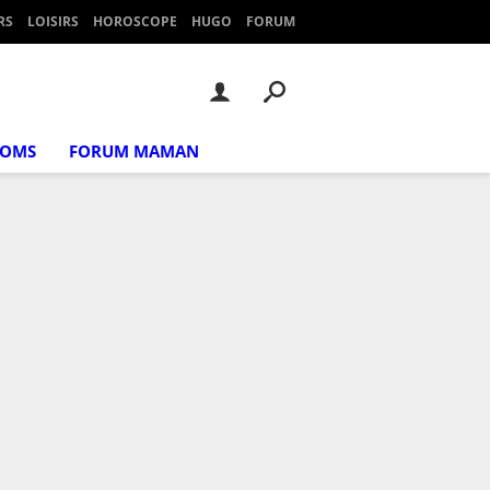
RS
LOISIRS
HOROSCOPE
HUGO
FORUM
NOMS
FORUM MAMAN