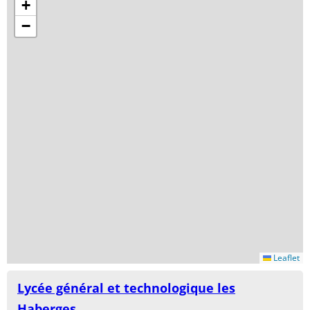
+
−
Leaflet
Lycée général et technologique les
Haberges