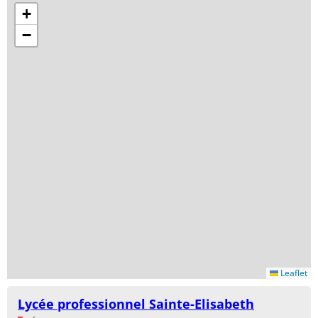
+
−
Leaflet
Lycée professionnel Sainte-Elisabeth