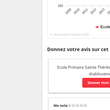
160
2009
2010
2011
2012
2013
2
Ecol
© Journal des Femmes 2026
Donnez votre avis sur cet
Ecole Primaire Sainte Thérèse
établissem
Donner mon 
Ma note