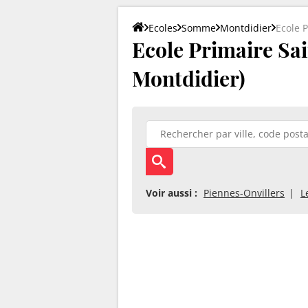
Ecoles
Somme
Montdidier
Ecole 
Ecole Primaire Sa
Montdidier)
Voir aussi :
Piennes-Onvillers
L