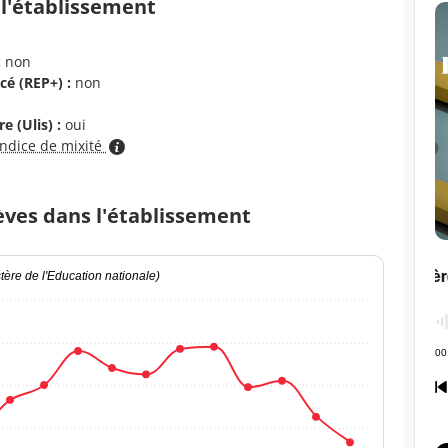
 l'établissement
:
non
cé (REP+) :
non
e (Ulis) :
oui
indice de mixité
èves dans l'établissement
ère de l'Education nationale)