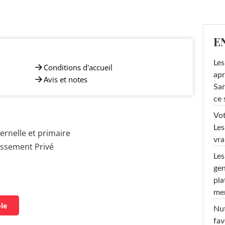
E
Les
Conditions d'accueil
apr
Avis et notes
Sar
ce 
Vot
Les
rnelle et primaire
vra
issement Privé
Les
gen
pla
men
ole
Nut
fav