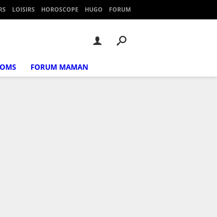
RS
LOISIRS
HOROSCOPE
HUGO
FORUM
NOMS
FORUM MAMAN