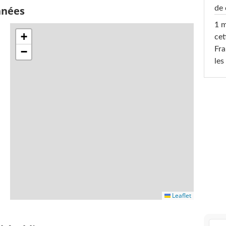
de 
nnées
1 m
+
cet
Fra
−
les
Leaflet