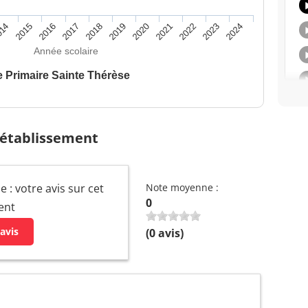
014
2015
2016
2017
2018
2019
2020
2021
2022
2023
2024
Année scolaire
e Primaire Sainte Thérèse
 établissement
 : votre avis sur cet
Note moyenne :
0
ent
avis
(
0
avis)