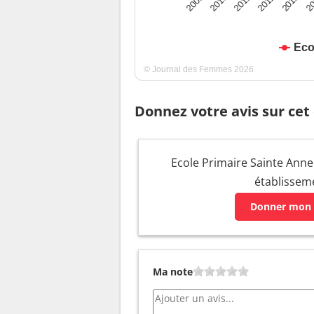
2009
2010
2011
2012
2013
2
Eco
© Journal des Femmes 2026
Donnez votre avis sur cet
Ecole Primaire Sainte Anne 
établissem
Donner mon 
Ma note