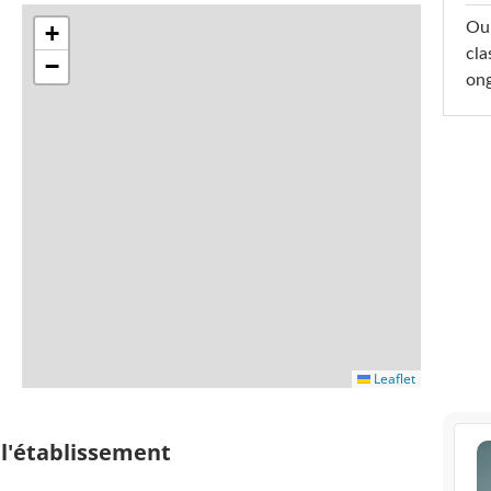
Oub
+
cla
−
ong
Leaflet
 l'établissement