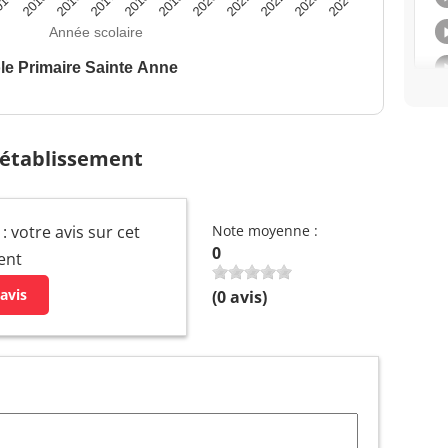
014
2015
2016
2017
2018
2019
2020
2021
2022
2023
2024
Année scolaire
le Primaire Sainte Anne
 établissement
: votre avis sur cet
Note moyenne :
0
ent
avis
(
0
avis)