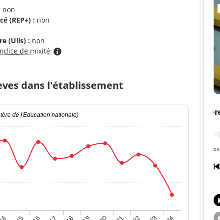
:
non
cé (REP+) :
non
e (Ulis) :
non
indice de mixité
èves dans l'établissement
ère de l'Education nationale)