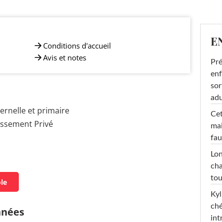
E
Conditions d'accueil
Avis et notes
Pré
enf
sor
adu
rnelle et primaire
Cet
issement Privé
mai
fau
Lon
cha
tou
ole
Kyl
ché
nnées
int