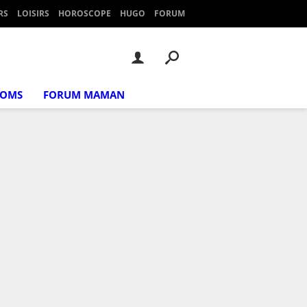
RS
LOISIRS
HOROSCOPE
HUGO
FORUM
NOMS
FORUM MAMAN