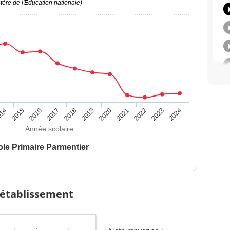
ère de l'Education nationale)
014
2015
2016
2017
2018
2019
2020
2021
2022
2023
2024
Année scolaire
le Primaire Parmentier
 établissement