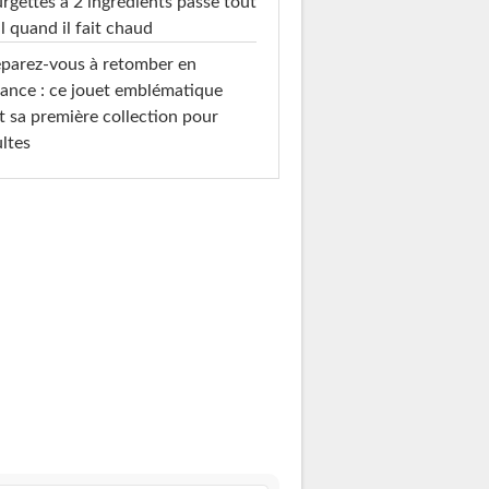
rgettes à 2 ingrédients passe tout
l quand il fait chaud
parez-vous à retomber en
ance : ce jouet emblématique
t sa première collection pour
ltes