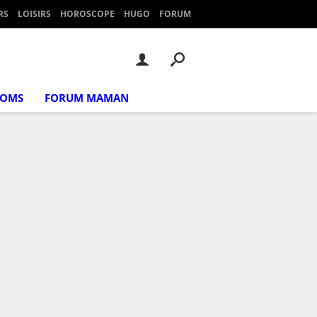
RS
LOISIRS
HOROSCOPE
HUGO
FORUM
NOMS
FORUM MAMAN