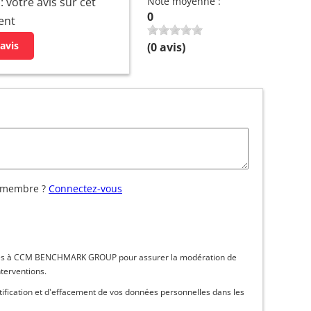
 votre avis sur cet
Note moyenne :
0
ent
avis
(
0
avis)
 membre ?
Connectez-vous
inées à CCM BENCHMARK GROUP pour assurer la modération de
nterventions.
ctification et d'effacement de vos données personnelles dans les