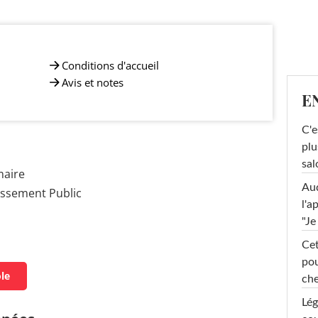
Conditions d'accueil
Avis et notes
E
C'e
plu
sal
maire
Au
issement Public
l'a
"Je
Cet
pou
ole
che
Lég