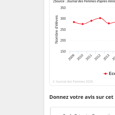
(Source : Journal des Femmes d'après minist
350
Nombre d'élèves
300
250
200
150
2009
2010
2011
2012
2013
2
Eco
© Journal des Femmes 2026
Donnez votre avis sur cet