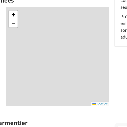
nnées
cou
seu
+
Pré
−
enf
sor
adu
Leaflet
Parmentier