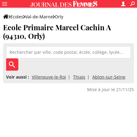
Ecoles
Val-de-Marne
Orly
Ecole Primaire Marcel Cachin A
Ecole Primaire Marcel Cachin A
(94310, Orly)
Voir aussi :
Villeneuve-le-Roi
Thiais
Ablon-sur-Seine
Mise à jour le 21/11/25