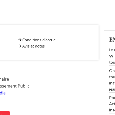
E
Conditions d'accueil
Avis et notes
Le 
Win
tou
On 
tou
maire
ina
issement Public
jea
die
Pou
Act
ins