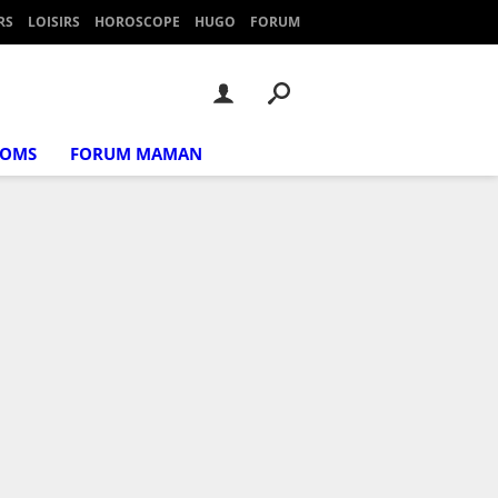
RS
LOISIRS
HOROSCOPE
HUGO
FORUM
NOMS
FORUM MAMAN