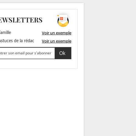
EWSLETTERS
Voir un exemple
amille
Voir un exemple
stuces de la rédac