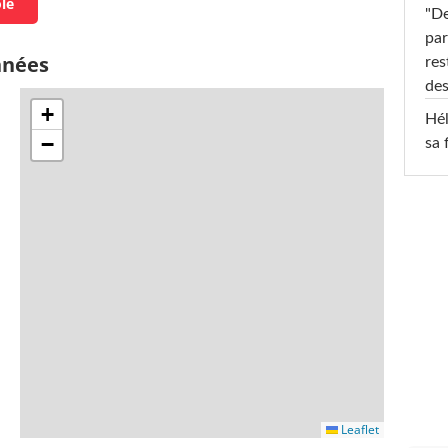
ole
"De
par
nnées
res
des
+
Hél
−
sa 
Leaflet