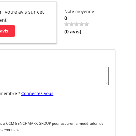
: votre avis sur cet
Note moyenne :
0
ent
avis
(
0
avis)
 membre ?
Connectez-vous
inées à CCM BENCHMARK GROUP pour assurer la modération de
nterventions.