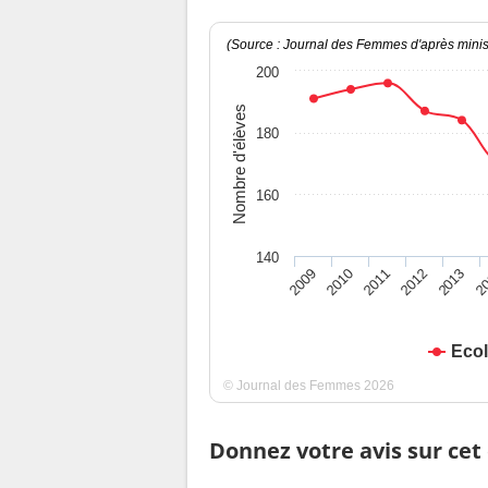
(Source : Journal des Femmes d'après minist
200
Nombre d'élèves
180
160
140
2009
2010
2011
2012
2013
2
Ecol
© Journal des Femmes 2026
Donnez votre avis sur cet