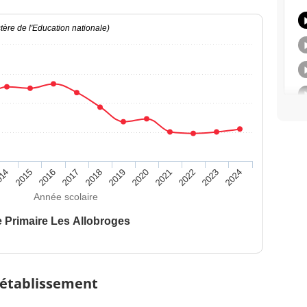
ère de l'Education nationale)
014
2015
2016
2017
2018
2019
2020
2021
2022
2023
2024
Année scolaire
 Primaire Les Allobroges
 établissement