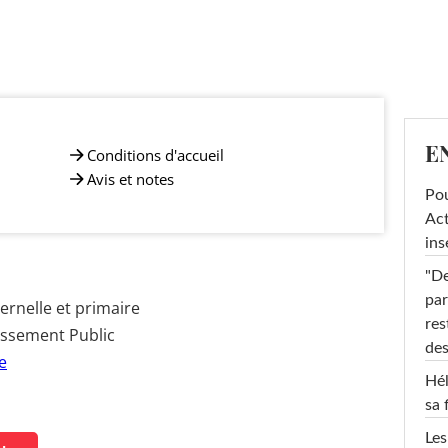
E
Conditions d'accueil
Avis et notes
Pou
Act
ins
"De
par
rnelle et primaire
res
issement Public
des
e
Hél
sa 
Les