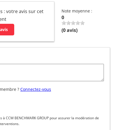
 : votre avis sur cet
Note moyenne :
0
ent
avis
(
0
avis)
 membre ?
Connectez-vous
inées à CCM BENCHMARK GROUP pour assurer la modération de
nterventions.