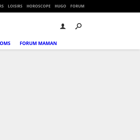
RS
LOISIRS
HOROSCOPE
HUGO
FORUM
NOMS
FORUM MAMAN