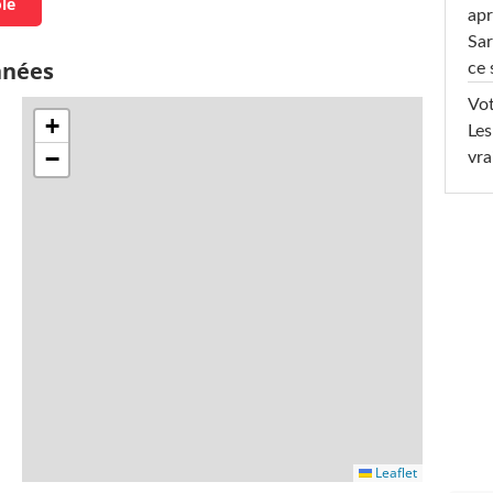
ole
apr
Sar
nnées
ce 
Vot
+
Les
−
vra
Leaflet