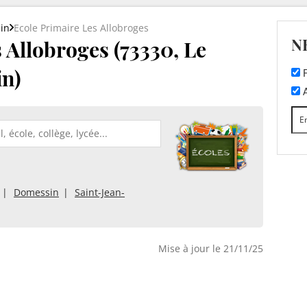
in
Ecole Primaire Les Allobroges
N
 Allobroges (73330, Le
in)
F
A
Domessin
Saint-Jean-
Mise à jour le 21/11/25