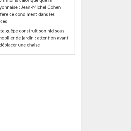
ois moins calorique que la
yonnaise : Jean-Michel Cohen
fère ce condiment dans les
uces
te guêpe construit son nid sous
mobilier de jardin : attention avant
déplacer une chaise