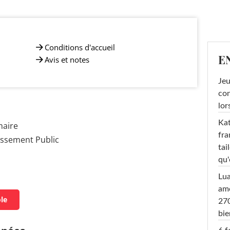
Conditions d'accueil
E
Avis et notes
Jeu
con
lor
Kat
maire
fra
issement Public
tai
qu'
Lu
amo
ole
270
bi