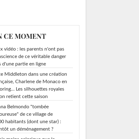
N CE MOMENT
x vidéo : les parents n'ont pas
science de ce véritable danger
s d'une partie en ligne
e Middleton dans une création
nçaise, Charlene de Monaco en
loring… Les silhouettes royales
on retient cette saison
ana Belmondo "tombée
ureuse" de ce village de
0 habitants (dont une star) :
entôt un déménagement ?