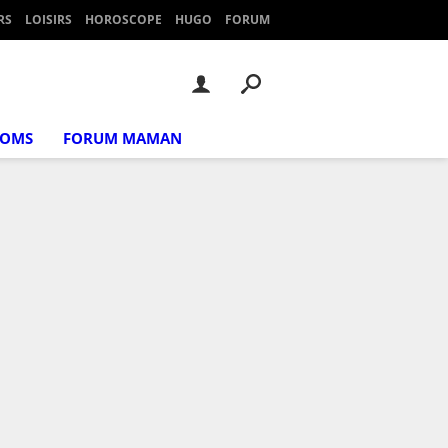
RS
LOISIRS
HOROSCOPE
HUGO
FORUM
NOMS
FORUM MAMAN