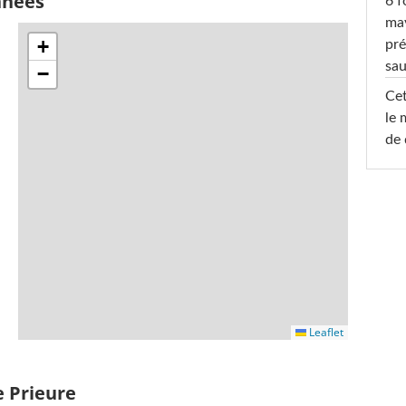
nnées
6 f
ma
+
pré
sa
−
Cet
le 
de 
Leaflet
e Prieure