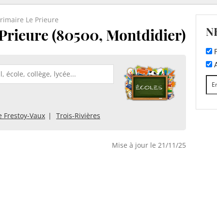
Primaire Le Prieure
N
Prieure (80500, Montdidier)
F
A
e Frestoy-Vaux
Trois-Rivières
Mise à jour le 21/11/25