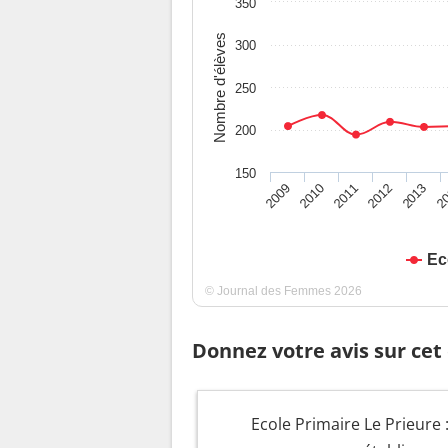
350
Nombre d'élèves
300
250
200
150
2009
2010
2011
2012
2013
2
Ec
© Journal des Femmes 2026
Donnez votre avis sur cet
Ecole Primaire Le Prieure :