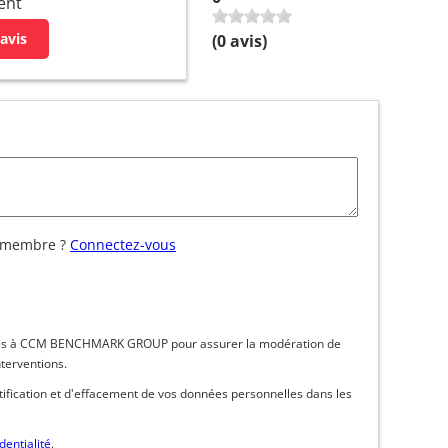
ent
avis
(
0
avis)
 membre ?
Connectez-vous
inées à CCM BENCHMARK GROUP pour assurer la modération de
nterventions.
ctification et d'effacement de vos données personnelles dans les
dentialité
.