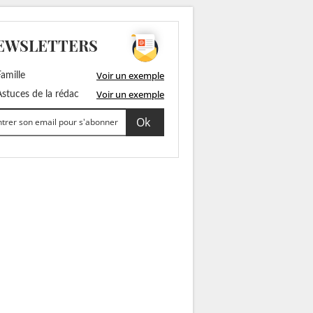
EWSLETTERS
Voir un exemple
amille
Voir un exemple
stuces de la rédac