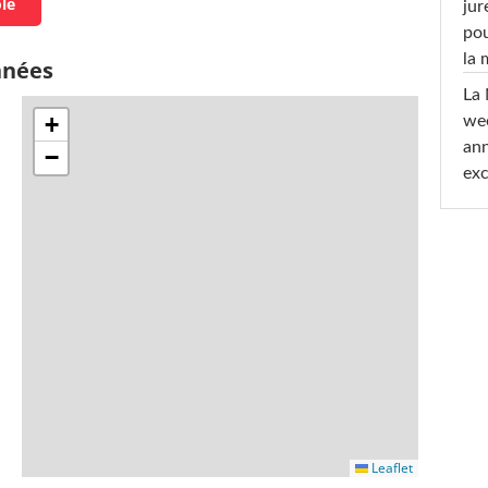
ole
jur
pou
la
nnées
La 
+
wee
ann
−
exc
Leaflet