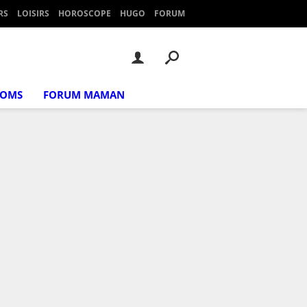
RS
LOISIRS
HOROSCOPE
HUGO
FORUM
NOMS
FORUM MAMAN