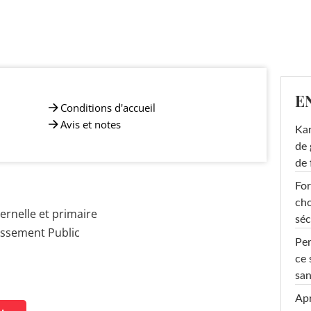
E
Conditions d'accueil
Avis et notes
Ka
de 
de 
For
cho
rnelle et primaire
séc
issement Public
Per
ce 
san
Apr