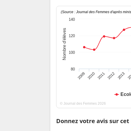
(Source : Journal des Femmes d'après minist
140
Nombre d'élèves
120
100
80
2009
2010
2011
2012
2013
2
Ecol
© Journal des Femmes 2026
Donnez votre avis sur cet