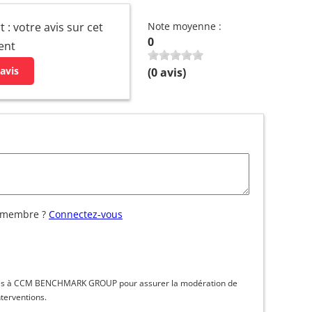
 : votre avis sur cet
Note moyenne :
0
ent
avis
(
0
avis)
 membre ?
Connectez-vous
inées à CCM BENCHMARK GROUP pour assurer la modération de
nterventions.