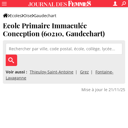
Ecoles
Oise
Gaudechart
Ecole Primaire Immaculée
Ecole Primaire Immaculée Conception
Conception (60210, Gaudechart)
Voir aussi :
Thieuloy-Saint-Antoine
Grez
Fontaine-
Lavaganne
Mise à jour le 21/11/25