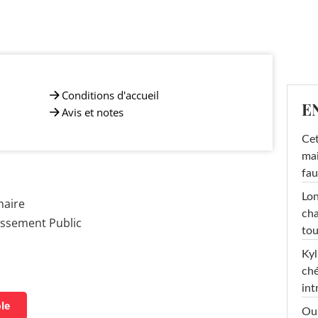
Conditions d'accueil
E
Avis et notes
Cet
mai
fau
Lon
maire
cha
issement Public
tou
Kyl
ché
int
ole
Oub