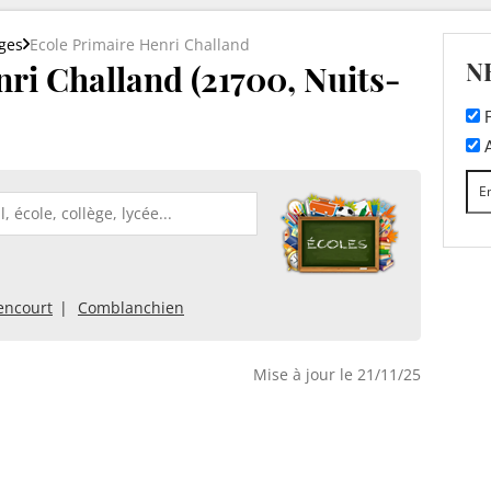
ges
Ecole Primaire Henri Challand
N
ri Challand (21700, Nuits-
F
A
encourt
Comblanchien
Mise à jour le 21/11/25