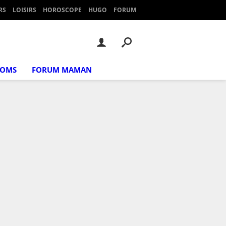
RS
LOISIRS
HOROSCOPE
HUGO
FORUM
NOMS
FORUM MAMAN