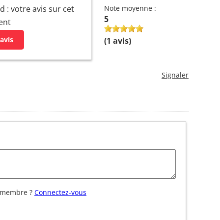
 : votre avis sur cet
Note moyenne :
5
ent
avis
(
1
avis)
Signaler
 membre ?
Connectez-vous