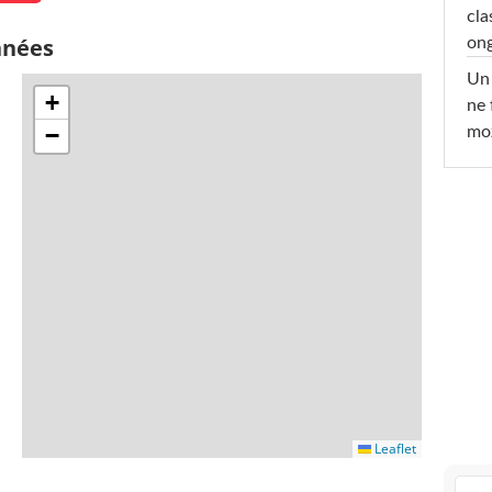
cla
nnées
ong
Un 
+
ne 
−
moz
Leaflet