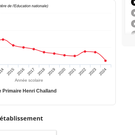
ère de l'Education nationale)
014
2015
2016
2017
2018
2019
2020
2021
2022
2023
2024
Année scolaire
e Primaire Henri Challand
 établissement