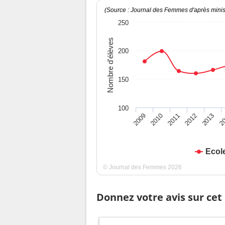
(Source : Journal des Femmes d'après minist
250
Nombre d'élèves
200
150
100
2009
2010
2011
2012
2013
2
Ecol
© Journal des Femmes 2026
Donnez votre avis sur cet